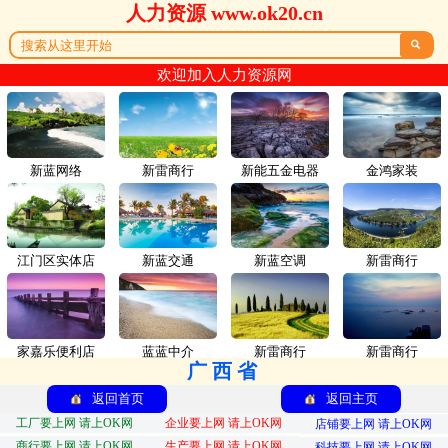
人力资源 www.ok20.cn

欢迎加入人力资源网
新蓝网络
新雷商行
新能五金电器
金鸿家装
江门区实体店
新蓝交通
新蓝空调
新雷商行
家嘉乐便利店
蓝蓝中介
新雷商行
新雷商行
广西省
返回首页
返回主页
工厂要上网 请上OK网
企业要上网 请上OK网
店铺要上网 请上OK网
商行要上网 请上OK网
生产要上网 请上OK网
科技要上网 请上OK网