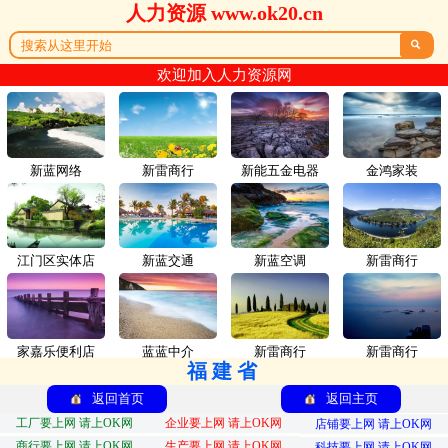
人力资源 www.ok20.cn

欢迎加入人力资源网
新蓝网络
新雷商行
新能五金电器
金鸿家装
江门区实体店
新蓝交通
新蓝空调
新雷商行
家嘉乐便利店
蓝蓝中介
新雷商行
新雷商行
福建省
返回首页
返回主页
工厂要上网 请上OK网
企业要上网 请上OK网
店铺要上网 请上OK网
商行要上网 请上OK网
生产要上网 请上OK网
科技要上网 请上OK网